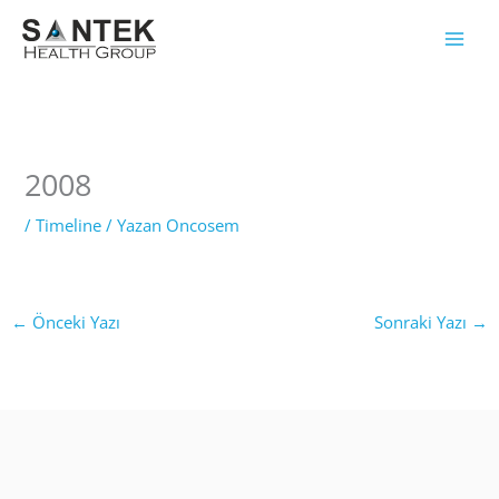
İçeriğe
atla
2008
/
Timeline
/ Yazan
Oncosem
←
Önceki Yazı
Sonraki Yazı
→